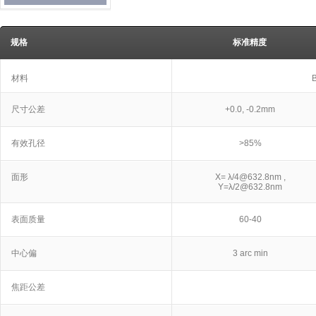
规格
标准精度
材料
尺寸公差
+0.0, -0.2mm
有效孔径
>85%
面形
X= λ/4@632.8nm ,
Y=λ/2@632.8nm
表面质量
60-40
中心偏
3 arc min
焦距公差